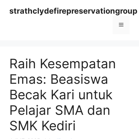
Langsung
strathclydefirepreservationgroup
ke
isi
Menu
Raih Kesempatan
Emas: Beasiswa
Becak Kari untuk
Pelajar SMA dan
SMK Kediri