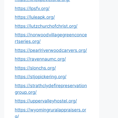
https://lpsfv.org/
https://luleapk.org/
https://lutzchurchofchrist.org/
https://norwoodvillagegreenconce
rtseries.org/
https://pearlriverwoodcarvers.org/
https://ravennaumc.org/
https://slonchs.org/
https://stjopickering.org/
https://strathclydefirepreservation
group.org/
https://uppervalleyhostel.org/
https://wyomingruralappraisers.or
g/